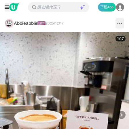
下載App
Abbieabbie
2025/12/17
1
/
17
Next