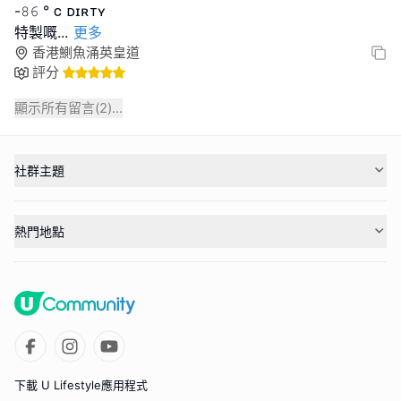
-𝟾𝟼 ° ᴄ ᴅɪʀᴛʏ
特製嘅
...
更多
香港鰂魚涌英皇道
評分
顯示所有留言(
2
)...
社群主題
熱門地點
下載 U Lifestyle應用程式