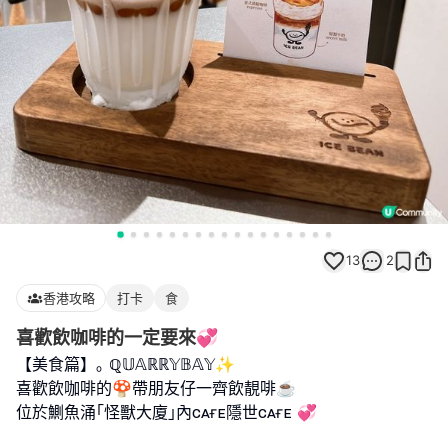
13
2
香港攻略
打卡
食
喜歡飲咖啡的一定要來💞
【美食篇】｡ ℚ𝕌𝔸ℝℝ𝕐𝔹𝔸𝕐✨
喜歡飲咖啡的🍄帶朋友仔一齊飲靚啡☕️
位於鰂魚涌｢怪獸大廈｣內ᴄᴀғᴇ隱世ᴄᴀғᴇ 💞