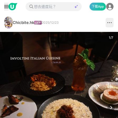
下載App
Chicbite.hk
2025/12/23
1
/
7
Next