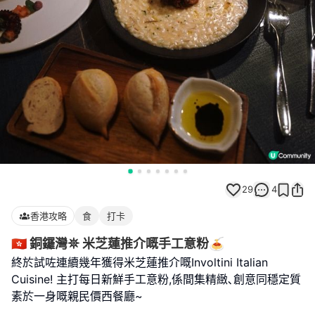
29
4
香港攻略
食
打卡
🇭🇰 銅鑼灣𖤓 米芝蓮推介嘅手工意粉🍝
終於試咗連續幾年獲得米芝蓮推介嘅Involtini Italian
Cuisine! 主打每日新鮮手工意粉,係間集精緻､創意同穩定質
素於一身嘅親民價西餐廳~