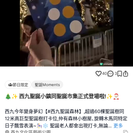
Loaded
:
Unmute
100.00%
40
3
節日限定
聖誕Moments
🎄✨ 西九聖誕小鎮同聖誕市集正式登場啦!✨🎅🏻
西九今年變身夢幻【#西九聖誕森林】,超過60棵聖誕樹同
12米高巨型聖誕樹打卡位,仲有森林小樹屋､旋轉木馬同特定
日子飄雪表演~🎠❄️ 聖誕老人都會出現打卡,無論
...
更多
西九文化區藝術公園