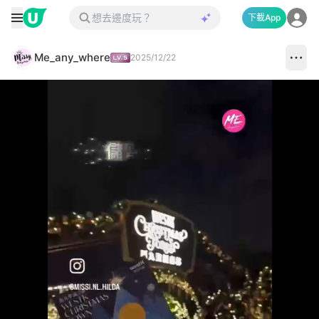
下載App
Me_any_where
2025/12/22