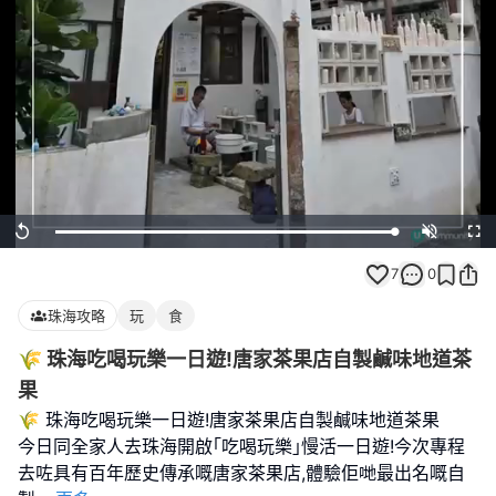
Loaded
:
Replay
Unmute
Full
100.00%
7
0
珠海攻略
玩
食
🌾 珠海吃喝玩樂一日遊!唐家茶果店自製鹹味地道茶
果
🌾 珠海吃喝玩樂一日遊!唐家茶果店自製鹹味地道茶果
今日同全家人去珠海開啟｢吃喝玩樂｣慢活一日遊!今次專程
去咗具有百年歷史傳承嘅唐家茶果店,體驗佢哋最出名嘅自