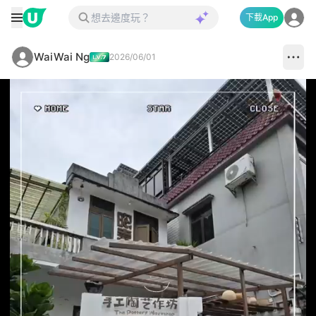
下載App
WaiWai Ng
2026/06/01