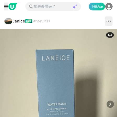
下載App
Janice
2025/10/03
1
/
4
Next