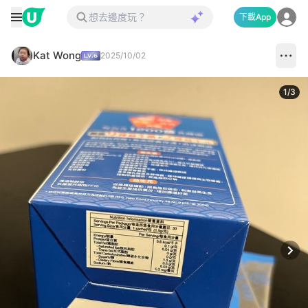
下載App
Kat Wong
2025/10/02
1
/
3
Next