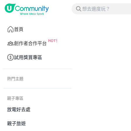
首頁
創作者合作平台
試用獎賞專區
熱門主題
親子專區
放電好去處
親子旅遊