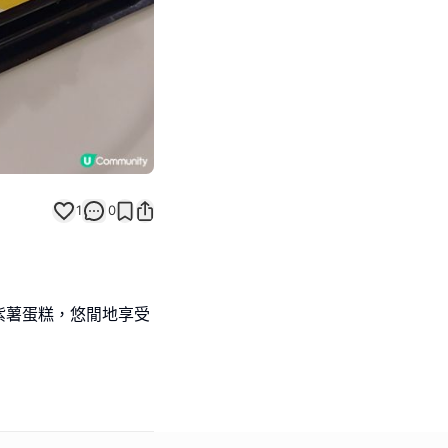
1
0
紫薯蛋糕，悠閒地享受