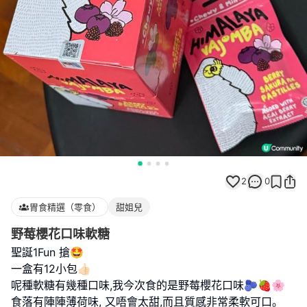
2
0
胃食精選（零食）
甜姐兒
野莓櫻花口味軟糖
聖誕1Fun 搶🤩
一盒有12小包👍🏻
呢種軟糖有幾種口味,我今次食的是野莓櫻花口味🫐🍓🌸
食落有陣陣薄荷味, 又唔會太甜,而且質感非常柔軟可口｡