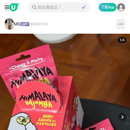
下載App
MG
2026/01/19
1
/
4
Next