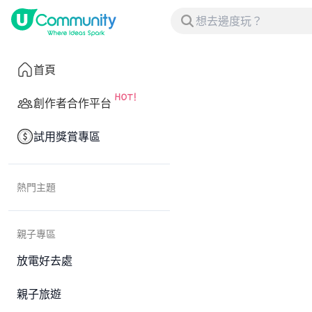
首頁
創作者合作平台
試用獎賞專區
熱門主題
親子專區
放電好去處
親子旅遊