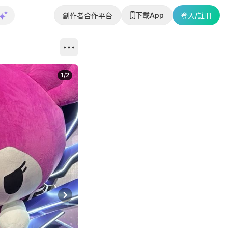
下載App
創作者合作平台
登入/註冊
1
/
2
即睇更多社
Next slide
返回帖文