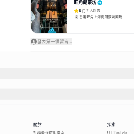
旺角朗豪坊
5
7
人想去
香港旺角上海街朗豪坊商場
發表第一個留言...
關於
探索
社群最強使用指南
U Lifestyle