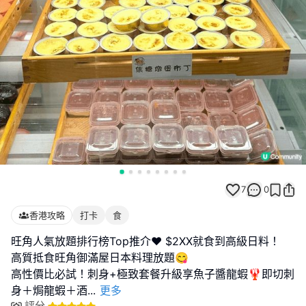
7
0
香港攻略
打卡
食
旺角人氣放題排行榜Top推介❤️ $2XX就食到高級日料！
高質抵食旺角御滿屋日本料理放題😋
高性價比必試！刺身+極致套餐升級享魚子醬龍蝦🦞即切刺
身＋焗龍蝦＋酒
...
更多
評分