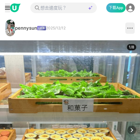
下載App
pennysun
2025/12/12
1
/
8
Next