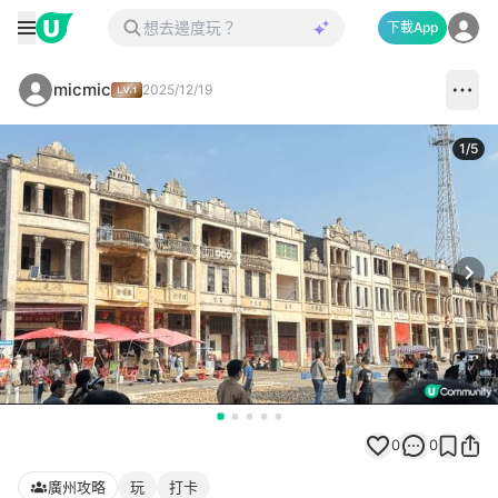
下載App
micmic
2025/12/19
1
/
5
Next
0
0
廣州攻略
玩
打卡