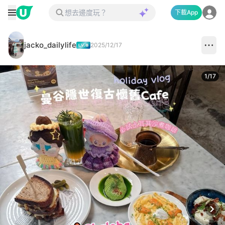
下載App
jacko_dailylife
2025/12/17
1
/
17
Next