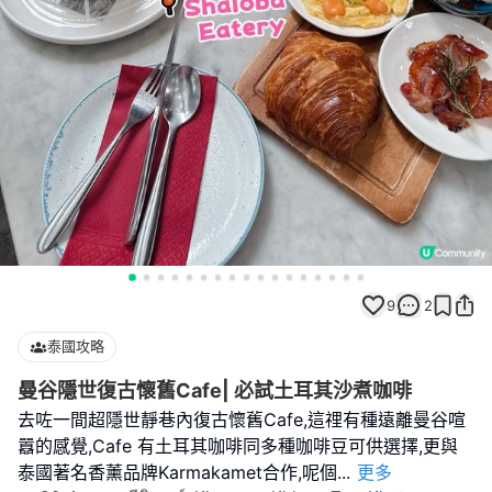
9
2
泰國攻略
曼谷隱世復古懷舊Cafe| 必試土耳其沙煮咖啡
去咗一間超隱世靜巷內復古懷舊Cafe,這𥚃有種遠離曼谷喧
囂的感覺,Cafe 有土耳其咖啡同多種咖啡豆可供選擇,更與
泰國著名香薰品牌Karmakamet合作,呢個
...
更多