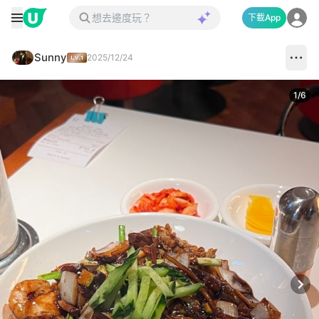
下載App
Sunny
2025/12/24
1
/
6
Next