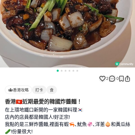
2
0
香港攻略
打卡
食
香港🇭🇰近期最愛的韓國炸醬麵！
在上環地鐵口新開的一家韓國料理🇰🇷
店內的店員都是韓國人!好正宗!
我點的是三鮮炸醬麵,裡面有蝦🦐､魷魚🦑､洋蔥🧅和黃瓜絲
🥒!份量很大!