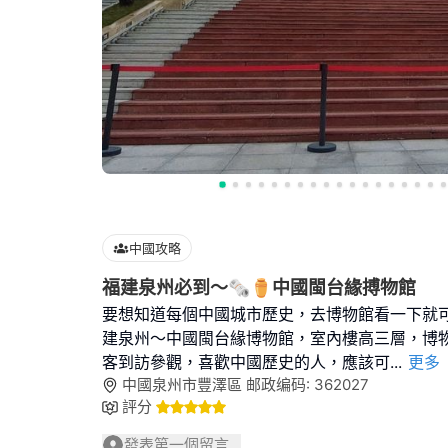
中國攻略
福建泉州必到～🗞⚱️中國閩台緣搏物館
要想知道每個中國城市歷史，去博物館看一下就
建泉州～中國閩台緣博物館，室內樓高三層，博
客到訪參觀，喜歡中國歷史的人，應該可
...
更多
中國泉州市豐澤區 邮政编码: 362027
評分
發表第一個留言...