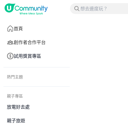
首頁
創作者合作平台
試用獎賞專區
熱門主題
親子專區
放電好去處
親子旅遊