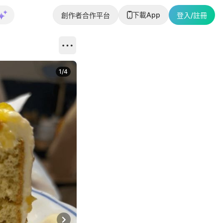
下載App
創作者合作平台
登入/註冊
1
/
4