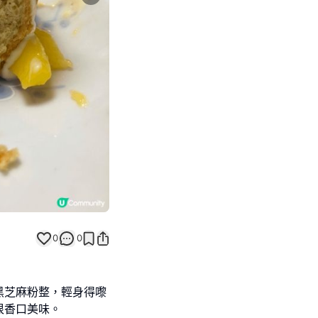
Next slide
0
0
黑芝麻粉整，輕身得嚟
很香口美味。