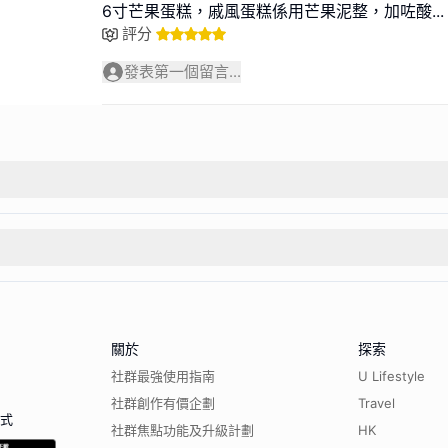
6寸芒果蛋糕，戚風蛋糕係用芒果泥整，加咗酸
...
評分
發表第一個留言...
關於
探索
社群最強使用指南
U Lifestyle
社群創作有價企劃
Travel
程式
社群焦點功能及升級計劃
HK