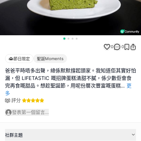
0
0
節日限定
聖誕Moments
爸爸平時唔多出聲，總係默默撐起頭家。我知道佢其實好怕
漏，但 LIFETASTIC 嘅招牌蛋糕清甜不膩，係少數佢會食
完再食嘅甜品。想趁聖誕節，用呢份層次豐富嘅蛋糕
...
更
多
評分
發表第一個留言...
社群主題