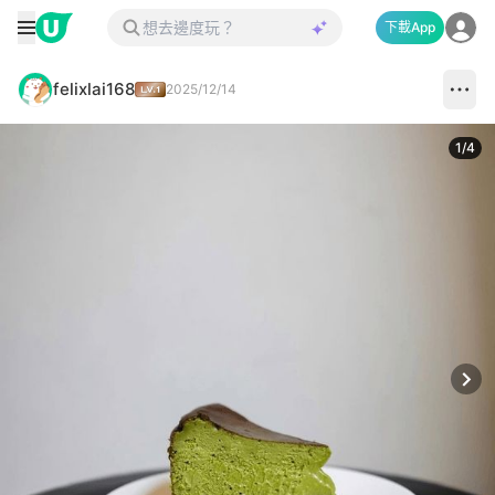
下載App
felixlai168
2025/12/14
1
/
4
Next