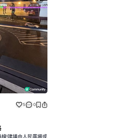
Next slide
5
0
略
k路線!建議由人民廣場或