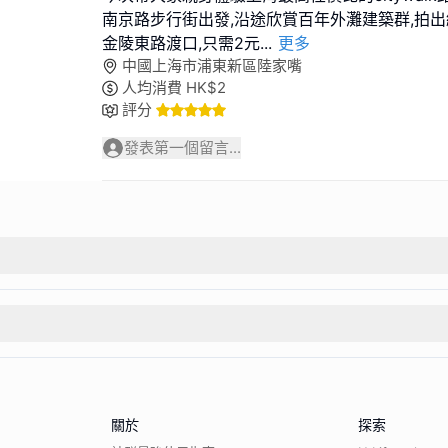
南京路步行街出發,沿途欣賞百年外灘建築群,拍出
金陵東路渡口,只需2元
...
更多
中國上海市浦東新區陸家嘴
人均消費
HK$
2
評分
發表第一個留言...
關於
探索