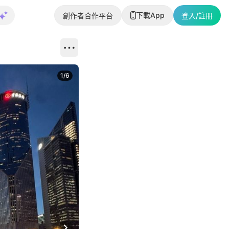
下載App
創作者合作平台
登入/註冊
1
/
6