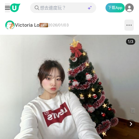
下載App
Victoria Lo
2026/01/03
1
/
3
Next