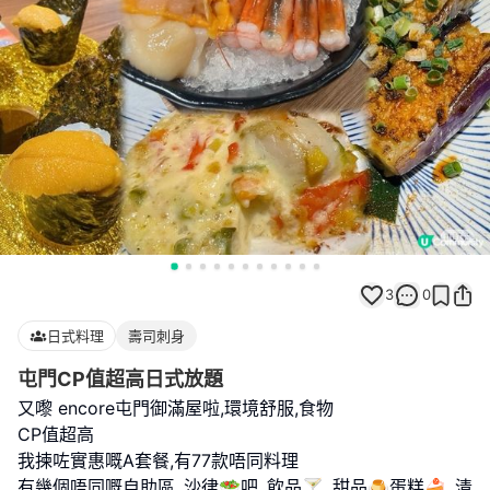
3
0
日式料理
壽司刺身
屯門CP值超高日式放題
又嚟 encore屯門御滿屋啦,環境舒服,食物
CP值超高
我揀咗實惠嘅A套餐,有77款唔同料理
有幾個唔同嘅自助區､沙律🥗吧､飲品🍸､甜品🍮蛋糕🍰､清