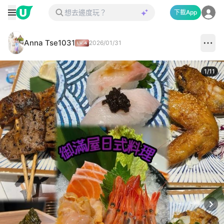
下載App
Anna Tse1031
2026/01/31
1
/
11
Next