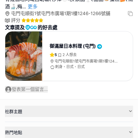
酒🍶,梅
...
更多
屯門屯順街1號屯門市廣場1期1樓1246-1266號舖
評分
文章提及
的好去處
御滿屋日本料理 (屯門)
5
2
人想去
屯門屯順街1號屯門市廣場1期1樓1246-
1266號舖
刺身、日式、日式
發表第一個留言...
社群主題
熱門地點