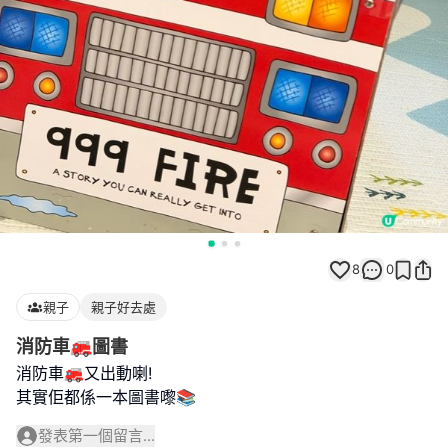
8
0
親子
親子好去處
消防車🚒圖書
消防車🚒又出動喇!
其實佢都係一本圖書嚟📚
發表第一個留言...