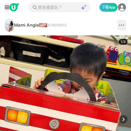
下載App
Mami Angie
2026/06/02
1
/
3
Next