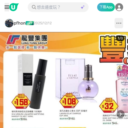
下載App
pfhon
2025/12/12
1
/
3
Next