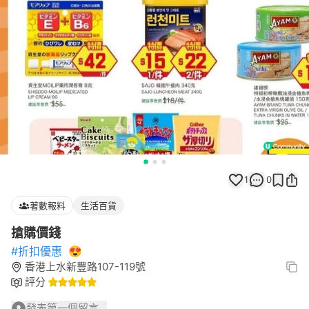
1
0
著數報料
生活百貨
搶購價錢
#折扣優惠
😍
香港上水新豐路107-119號
評分
發表第一個留言...