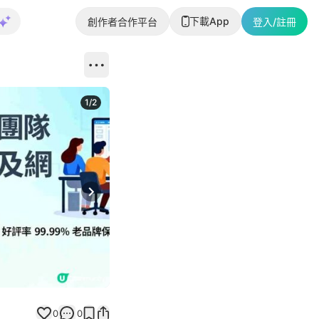
下載App
創作者合作平台
登入/註冊
1
/
2
即睇更多社
Next slide
返回帖文
0
0