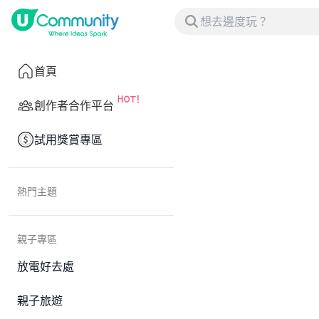
首頁
創作者合作平台
試用獎賞專區
熱門主題
親子專區
放電好去處
親子旅遊