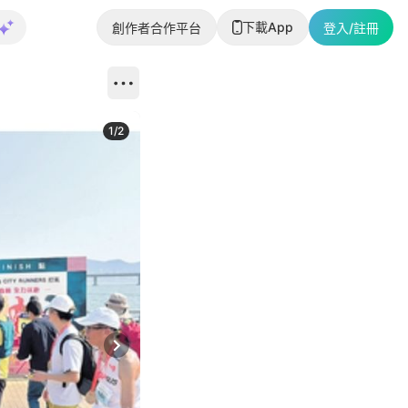
下載App
創作者合作平台
登入/註冊
1
/
2
即睇更多社
Next slide
返回帖文