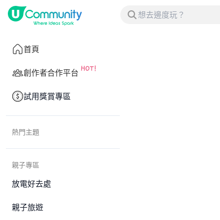
首頁
創作者合作平台
試用獎賞專區
熱門主題
親子專區
放電好去處
親子旅遊