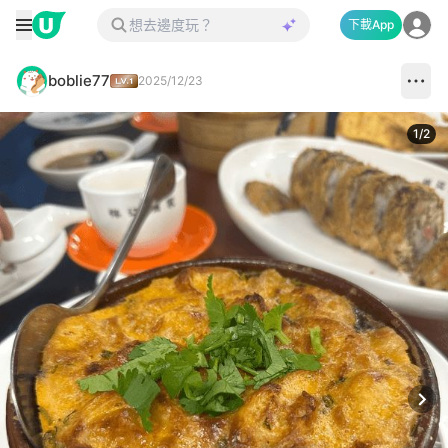
下載App
boblie77
2025/12/23
1
/
2
Next