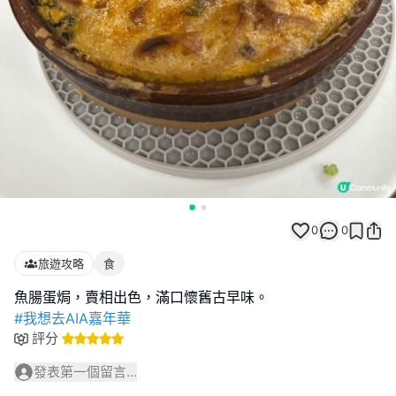
0
0
旅遊攻略
食
#我想去AIA嘉年華
評分
發表第一個留言...