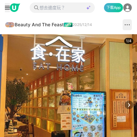
下載App
Beauty And The Feast
2025/12/14
1
/
4
Next