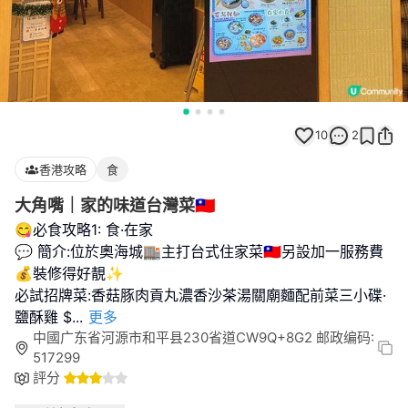
10
2
香港攻略
食
大角嘴｜家的味道台灣菜🇹🇼
😋必食攻略1: 食·在家
💬 簡介:位於奧海城🏬主打台式住家菜🇹🇼另設加一服務費
💰裝修得好靚✨
必試招牌菜:香菇豚肉貢丸濃香沙茶湯關廟麵配前菜三小碟·
鹽酥雞 $
...
更多
中國广东省河源市和平县230省道CW9Q+8G2 邮政编码:
517299
評分