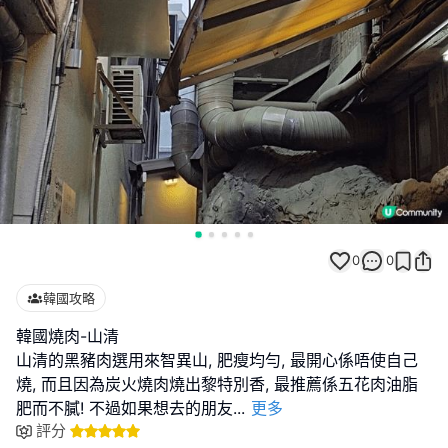
0
0
韓國攻略
韓國燒肉-山清
山清的黑豬肉選用來智異山, 肥瘦均勻, 最開心係唔使自己
燒, 而且因為炭火燒肉燒出黎特別香, 最推薦係五花肉油脂
肥而不膩! 不過如果想去的朋友
...
更多
評分