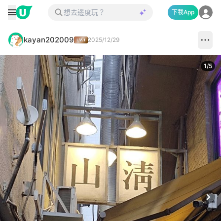
下載App
kayan202009
2025/12/29
1
/
5
Next