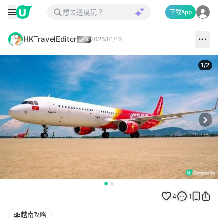
下載App
HKTravelEditor
2026/01/16
1
/
2
Next
4
1
越南攻略