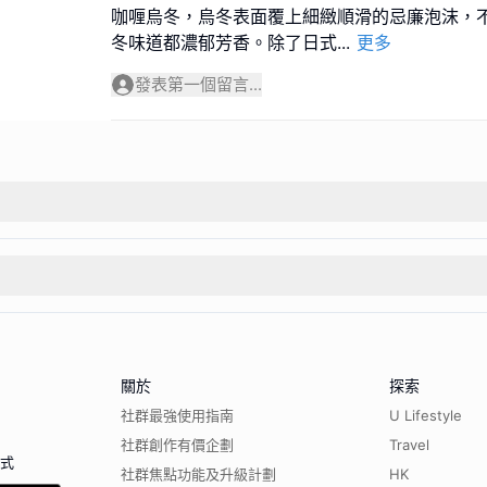
咖喱烏冬，烏冬表面覆上細緻順滑的忌廉泡沫，
冬味道都濃郁芳香。除了日式
...
更多
發表第一個留言...
關於
探索
社群最強使用指南
U Lifestyle
社群創作有價企劃
Travel
程式
社群焦點功能及升級計劃
HK