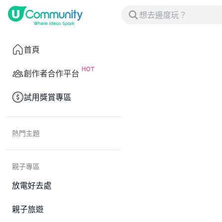
首頁
創作者合作平台
試用獎賞專區
熱門主題
親子專區
放電好去處
親子旅遊