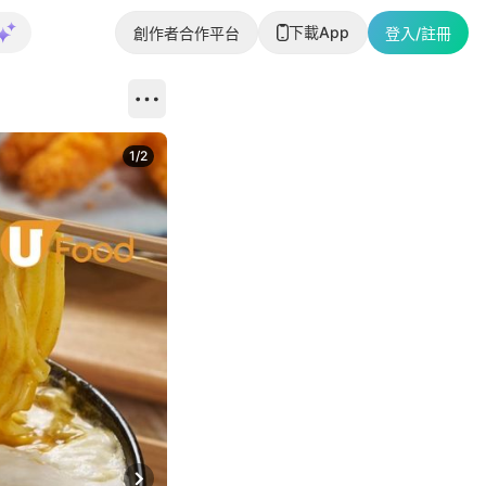
下載App
創作者合作平台
登入/註冊
1
/
2
即睇更多社