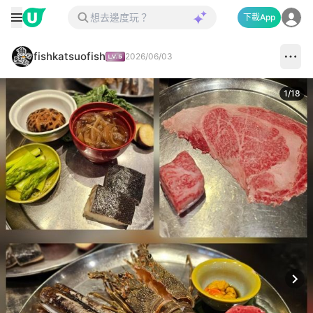
下載App
fishkatsuofish
2026/06/03
1
/
18
Next