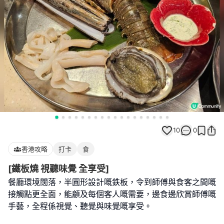
10
0
香港攻略
打卡
食
[鐵板燒 視聽味覺 全享受]
餐廳環境闊落，半圓形設計嘅鉄板，令到師傅與食客之間嘅
接觸點更全面，能顧及每個客人嘅需要，邊食邊欣賞師傅嘅
手藝，全程係視覺、聽覺與味覺嘅享受。