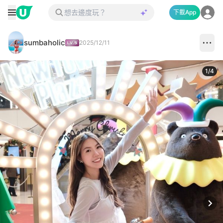
下載App
sumbaholic
2025/12/11
1
/
4
Next