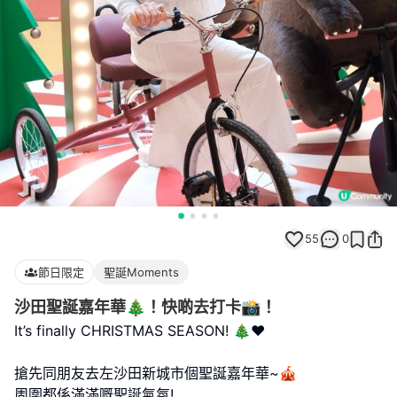
55
0
節日限定
聖誕Moments
沙田聖誕嘉年華🎄！快啲去打卡📸！
It’s finally CHRISTMAS SEASON! 🎄❤️
搶先同朋友去左沙田新城市個聖誕嘉年華~🎪
周圍都係滿滿嘅聖誕氣氛!