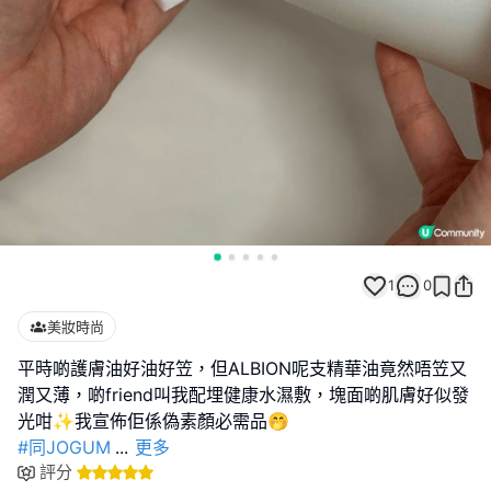
1
0
美妝時尚
平時啲護膚油好油好笠，但ALBION呢支精華油竟然唔笠又
潤又薄，啲friend叫我配埋健康水濕敷，塊面啲肌膚好似發
#同JOGUM
...
更多
評分