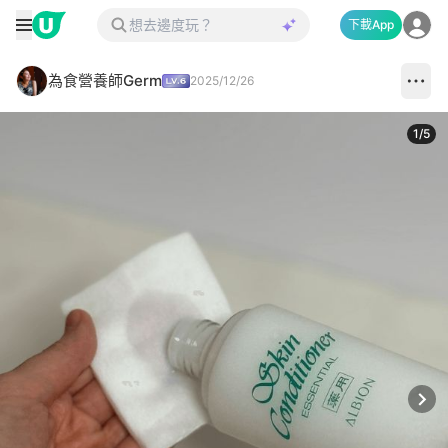
下載App
為食營養師Germ
2025/12/26
1
/
5
Next