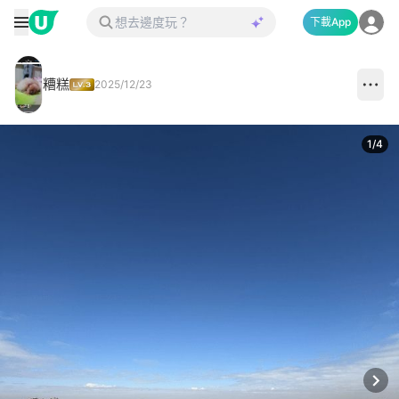
下載App
糟糕
2025/12/23
1
/
4
Next