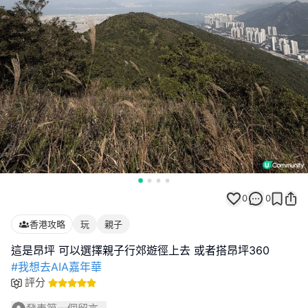
0
0
香港攻略
玩
親子
#我想去AIA嘉年華
評分