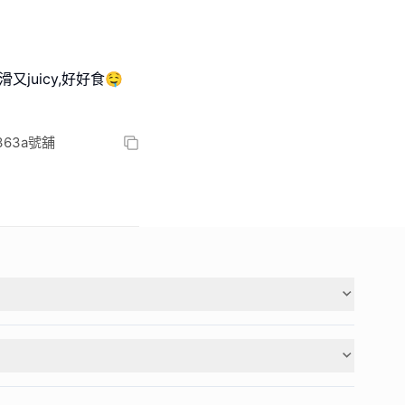
juicy,好好食🤤
63a號舖