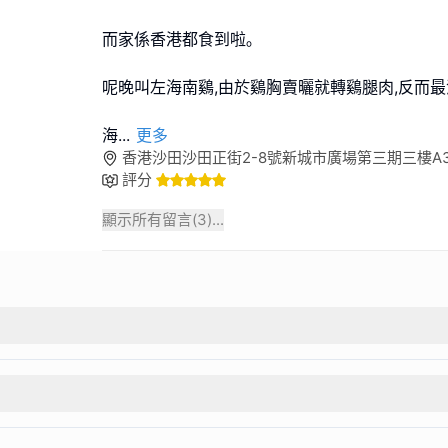
而家係香港都食到啦｡
呢晚叫左海南鷄,由於鷄胸賣曬就轉鷄腿肉,反而最滑又
海
...
更多
香港沙田沙田正街2-8號新城市廣場第三期三樓A3
評分
顯示所有留言(
3
)...