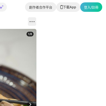
下載App
創作者合作平台
登入/註冊
1
/
8