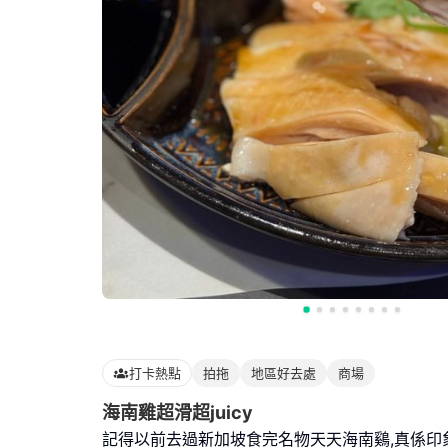
打卡熱點
拍拖
地區好去處
商場
海南雞超滑超juicy
記得以前去過新加坡食完名物天天海南鷄,真係印