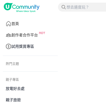
首頁
創作者合作平台
試用獎賞專區
熱門主題
親子專區
放電好去處
親子旅遊