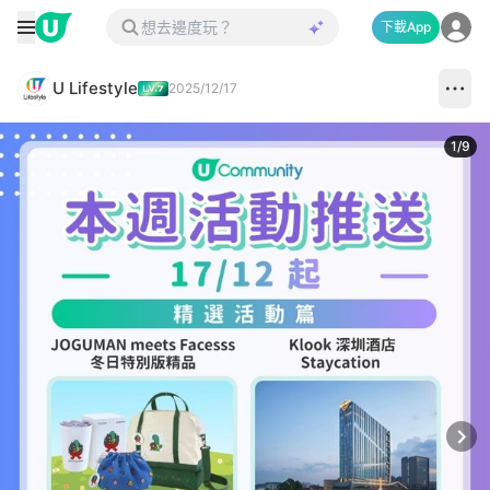
下載App
U Lifestyle
2025/12/17
1
/
9
Next