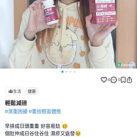
4
0
生活
健康
輕鬆減磅
#濕重困擾
#重拾輕盈體態
早排成日頭重重 好容易攰 🥴
個肚仲成日谷住谷住 濕疹又返發🥹