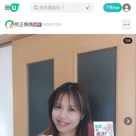
下載App
熙正媽媽
2026/01/26
1
/
4
Next