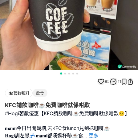
85
11
著數報料
飲食
KFC請飲咖啡☕️免費咖啡就係咁歎
#Hogi著數優惠【KFC請飲咖啡☕️免費咖啡就係咁歎😌】
𝐦𝐚𝐦𝐢今日出開觀塘,去KFC食lunch見到送咖啡☕️
𝐇𝐨𝐠𝐢訓左覺💤𝐦𝐚𝐦𝐢都嘆返杯啡☕️食
...
更多