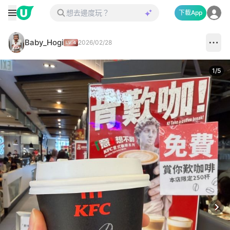
下載App
Baby_Hogi
2026/02/28
1
/
5
Next