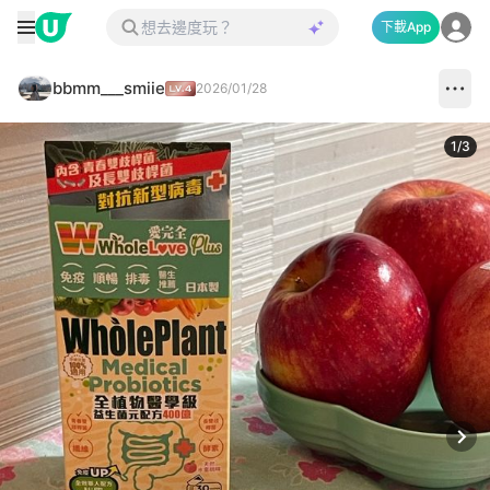
下載App
bbmm___smiie
2026/01/28
1
/
3
Next