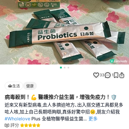
33
1
生活
健康
病毒殺到！💪 醫護推介益生菌，增強免疫力！🛡️
近來又有新型病毒,去人多擠迫地方､出入搭交通工具都見多
咗人咳,加上自己長期唔夠瞓,真係好驚中招☹️,朋友介紹我
#Wholelove
Plus 全植物醫學級益生菌
...
更多
評分