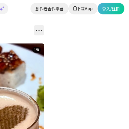
下載App
創作者合作平台
登入/註冊
1
/
8