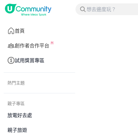
首頁
創作者合作平台
試用獎賞專區
熱門主題
親子專區
放電好去處
親子旅遊