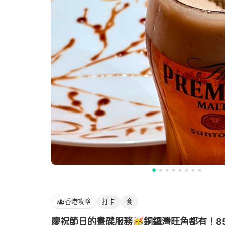
香港攻略
打卡
食
慶祝節日的畫碟服務🥳銅鑼灣旺角都有！85