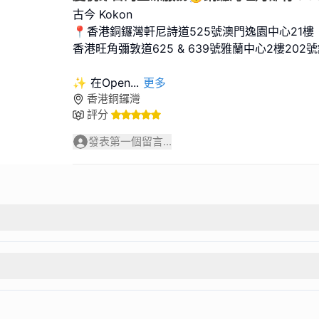
古今 Kokon
📍香港銅鑼灣軒尼詩道525號澳門逸園中心21樓
香港旺角彌敦道625 & 639號雅蘭中心2樓202號
✨ 在Open
...
更多
香港銅鑼灣
評分
發表第一個留言...