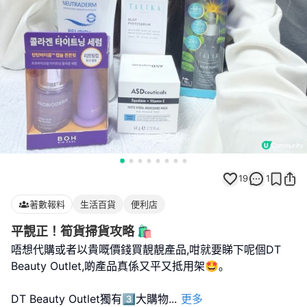
19
1
著數報料
生活百貨
便利店
平靚正！筍貨掃貨攻略 🛍️
唔想代購或者以貴嘅價錢買靚靚產品,咁就要睇下呢個DT
Beauty Outlet,啲產品真係又平又抵用架🤩｡
DT Beauty Outlet獨有3️⃣大購物
...
更多