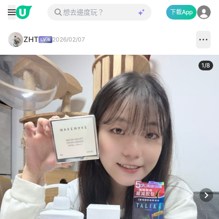
下載App
ZHT
2026/02/07
1
/
8
Next