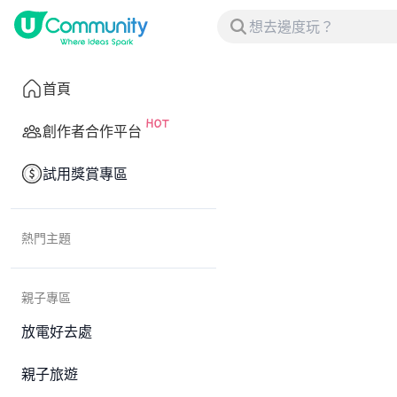
首頁
創作者合作平台
試用獎賞專區
熱門主題
親子專區
放電好去處
親子旅遊