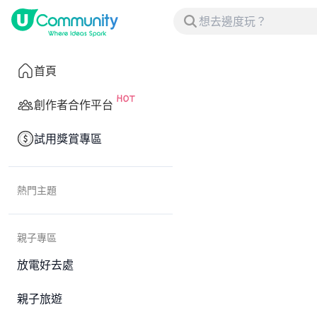
首頁
創作者合作平台
試用獎賞專區
熱門主題
親子專區
放電好去處
親子旅遊