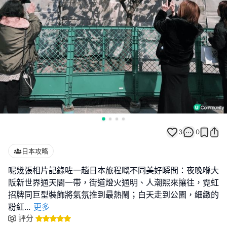
3
0
日本攻略
呢幾張相片記錄咗一趟日本旅程嘅不同美好瞬間：夜晚喺大
阪新世界通天閣一帶，街道燈火通明、人潮熙來攘往，霓虹
招牌同巨型裝飾將氣氛推到最熱鬧；白天走到公園，細緻的
粉紅
...
更多
評分