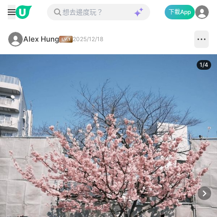
下載App
Alex Hung
2025/12/18
1
/
4
Next