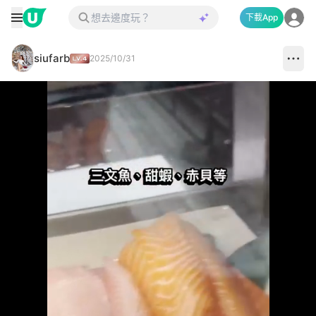
下載App
siufarb
2025/10/31