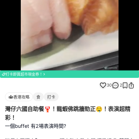
Loaded
:
Unmute
100.00%
打卡即賞超市現金券！
30
2
香港攻略
食
打卡
灣仔六國自助餐🦞！龍蝦佛跳牆勁正🤤！表演超精
彩！
一個buffet 有2場表演時間?