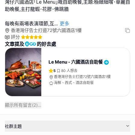
灣仔六國酒店｢Le Menu｣嘅自助晚餐,主題:極緻細嚐･華麗自
助晚餐,主打龍蝦･花膠･佛跳牆
每晚有兩場表演環節,互
...
更多
香港灣仔告士打道72號六國酒店1樓
評分
文章提及
的好去處
Le Menu - 六國酒店自助餐
5
80
人想去
香港灣仔告士打道72號六國酒店1樓
海鮮、西式、酒店自助餐
顯示所有留言(
2
)...
社群主題