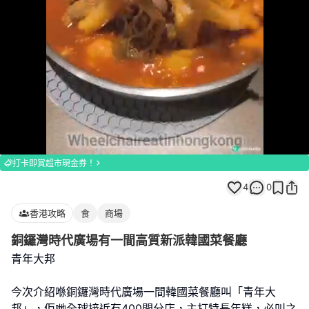
Loaded
:
Unmute
100.00%
打卡即賞超市現金券！
4
0
香港攻略
食
商場
銅鑼灣時代廣場有一間高質新派韓國菜餐廳
青年大邦
今次介紹喺銅鑼灣時代廣場一間韓國菜餐廳叫「青年大
邦」，佢哋全球接近有400間分店，主打特長年糕，必叫之