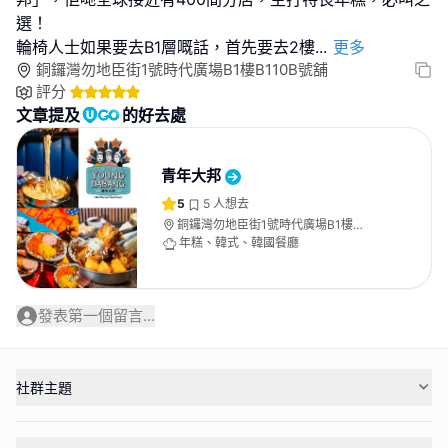
選！
輪椅人士如果要去B1層嘅話，首先要去2樓
...
更多
銅鑼灣勿地臣街1號時代廣場B1樓B110B號舖
評分
文章提及
的好去處
青年大邦
5
5
人想去
銅鑼灣勿地臣街1號時代廣場B1樓
B110B號舖
年糕、韓式、韓國餐廳
發表第一個留言...
社群主題