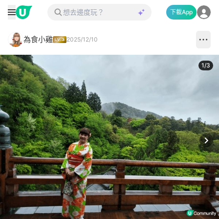
下載App
為食小雞
2025/12/10
1
/
3
Next