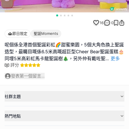
16
0
節日限定
聖誕Moments
呢個係全港首個聖誕彩虹🌈甜蜜樂園，5個大角色換上聖誕
造型，最矚目嘅係6.5米高嘅超巨型Cheer Bear聖誕蛋糕🎂
同埋5米高彩虹馬卡龍聖誕樹🎄，另外仲有戴咗聖
...
更多
評分
發表第一個留言...
社群主題
熱門地點