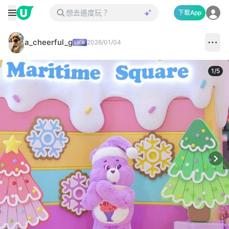
下載App
a_cheerful_g
2026/01/04
1
/
5
Next