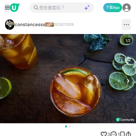
下載App
constancesss
2025/12/09
1
/
2
Next
3
1