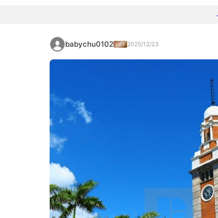
babychu0102
2025/12/23