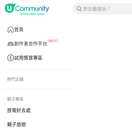
首頁
創作者合作平台
試用獎賞專區
熱門主題
親子專區
放電好去處
親子旅遊