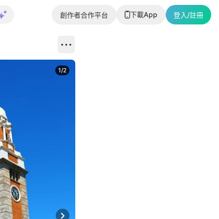
下載App
創作者合作平台
登入/註冊
1
/
2
即睇更多社