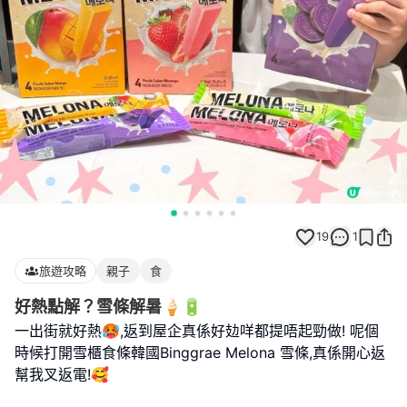
19
1
旅遊攻略
親子
食
好熱點解？雪條解暑🍦🔋
一出街就好熱🥵,返到屋企真係好攰咩都提唔起勁做! 呢個
時候打開雪櫃食條韓國Binggrae Melona 雪條,真係開心返
幫我叉返電!🥰