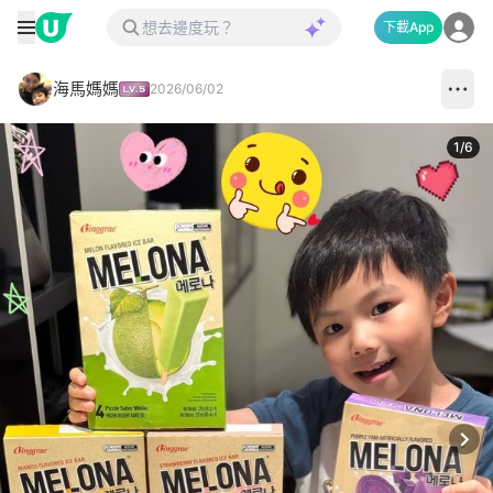
下載App
海馬媽媽
2026/06/02
1
/
6
Next