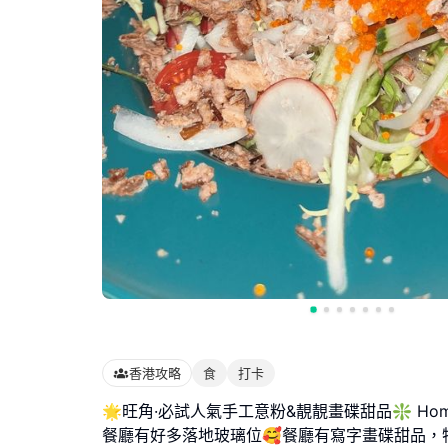
香港攻略
食
打卡
🌟旺角·必試人氣手工意粉&靚靚畫碟甜品❇️ Home
餐廳有好多落地玻璃位🥰餐廳有寫字畫碟甜品，