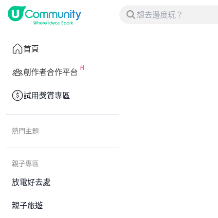
首頁
創作者合作平台
試用獎賞專區
熱門主題
親子專區
放電好去處
親子旅遊