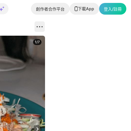
下載App
創作者合作平台
登入/註冊
1
/
7