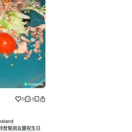
Next slide
0
0
land
特登幫朋友慶祝生日